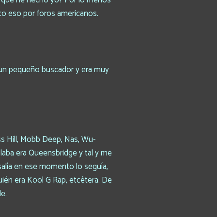
¿y qué he hecho yo? Por lo menos
co eso por foros americanos.
a un pequeño buscador y era muy
s Hill, Mobb Deep, Nas, Wu-
laba era Queensbridge y tal y me
 salía en ese momento lo seguía,
ién era Kool G Rap, etcétera. De
e.