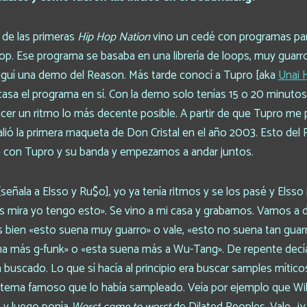
 de las primeras
Hip Hop Nation
vino un cedé con programas par
Hop. Ese programa se basaba en una librería de loops, muy guarr
seguí una demo del Reason. Más tarde conocí a Tupro [aka
Unai 
n casa el programa en sí. Con la demo solo tenías 15 o 20 minutos
acer un ritmo lo más decente posible. A partir de que Tupro me
lió la primera maqueta de Don Cristal en el año 2003. Esto del 
con Tupro y su banda y empezamos a andar juntos.
ñala a Elsso y Ru$o], yo ya tenía ritmos y se los pasé y Elsso 
pues mira yo tengo esto». Se vino a mi casa y grabamos. Vamos a de
ás bien «esto suena muy guarro» o vale, «esto no suena tan gua
a más g-funk» o «esta suena más a Wu-Tang». De repente decías: 
a buscado. Lo que sí hacía al principio era buscar samples mític
l tema famoso que lo había sampleado. Veía por ejemplo que Wil