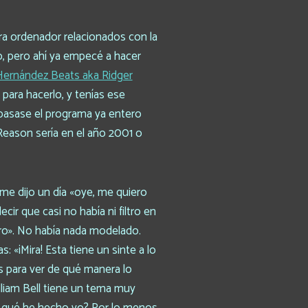
a ordenador relacionados con la
o, pero ahí ya empecé a hacer
Hernández Beats aka Ridger
 para hacerlo, y tenías ese
 pasase el programa ya entero
Reason sería en el año 2001 o
me dijo un día «oye, me quiero
cir que casi no había ni filtro en
rro». No había nada modelado.
«¡Mira! Esta tiene un sinte a lo
os para ver de qué manera lo
liam Bell tiene un tema muy