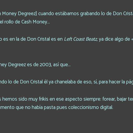
h Money Degreez] cuando estábamos grabando lo de Don Cristal 
el rollo de Cash Money…
o es en la de Don Cristal es en
Left Coast Beatz
, ya dice algo de 
ney Degreez es de 2003, así que…
 lo de Don Cristal él ya chanelaba de eso, sí, para hacer la pág
s hemos sido muy frikis en ese aspecto siempre: forear, bajar t
omento que no había pasta pues coleccionismo digital.