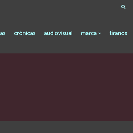
tas
crónicas
audiovisual
marca
tíranos