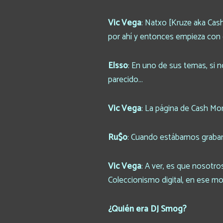
Vic Vega
: Natxo [Kruze aka Cas
por ahí y entonces empieza con 
Elsso
: En uno de sus temas, si n
parecido…
Vic Vega
: La página de Cash Mo
Ru$o
: Cuando estábamos grabando
Vic Vega
: A ver, es que nosotro
Coleccionismo digital, en ese m
¿Quién era DJ Smog?