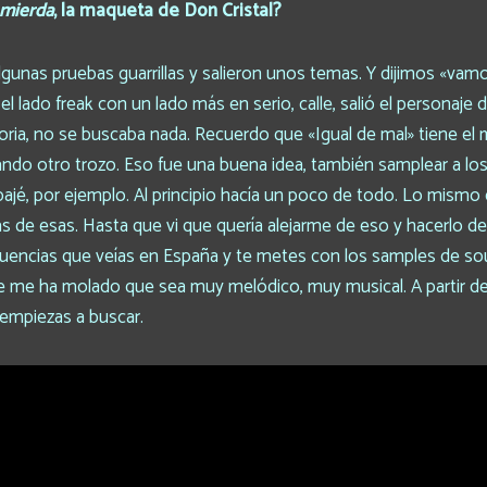
 mierda
, la maqueta de Don Cristal?
unas pruebas guarrillas y salieron unos temas. Y dijimos «vamo
 lado freak con un lado más en serio, calle, salió el personaje 
ia, no se buscaba nada. Recuerdo que «Igual de mal» tiene el m
ando otro trozo. Eso fue una buena idea, también samplear a los 
ajé, por ejemplo. Al principio hacía un poco de todo. Lo mismo
as de esas. Hasta que vi que quería alejarme de eso y hacerlo d
luencias que veías en España y te metes con los samples de soul,
re me ha molado que sea muy melódico, muy musical. A partir de
 empiezas a buscar.