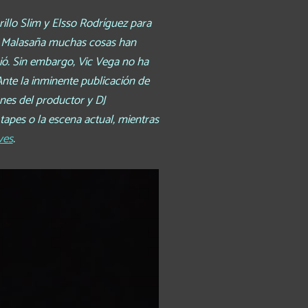
illo Slim y Elsso Rodríguez para
de Malasaña muchas cosas han
ió. Sin embargo, Vic Vega no ha
nte la inminente publicación de
nes del productor y DJ
tapes o la escena actual, mientras
ves
.