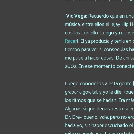
Vic Vega
: Recuerdo que en una
música, entre ellos el eJay Hip 
cosillas con ello. Luego ya con
Racer
]. Él ya producía y tenía e
tiempo para ver si conseguías h
me puse a hacer cosas. De ahí sa
2002. En ese momento conecté 
Luego conocimos a esta gente [se
grabar algo», tal, y yo le dije: «
los ritmos que se hacían. Era m
Algunas sí que decías «esto suen
Dr. Dre», bueno, vale, pero no er
hacía yo, sin haber escuchado e