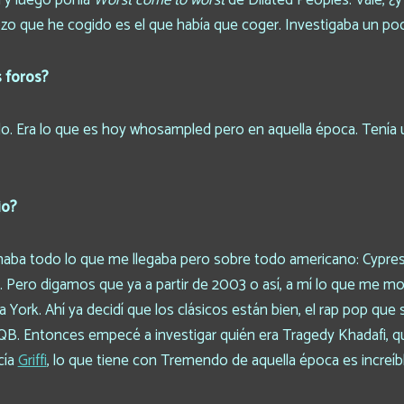
 y luego ponía
Worst come to worst
de Dilated Peoples. Vale, 
zo que he cogido es el que había que coger. Investigaba un po
 foros?
do. Era lo que es hoy whosampled pero en aquella época. Tení
io?
haba todo lo que me llegaba pero sobre todo americano: Cypres
 Pero digamos que ya a partir de 2003 o así, a mí lo que me mo
 York. Ahí ya decidí que los clásicos están bien, el rap pop que
QB. Entonces empecé a investigar quién era Tragedy Khadafi, qu
cía
Griffi
, lo que tiene con Tremendo de aquella época es increíbl