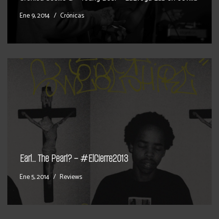
Ene 9, 2014
Crónicas
Earl… The Pearl? – #ElCierre2013
Ene 5, 2014
Reviews