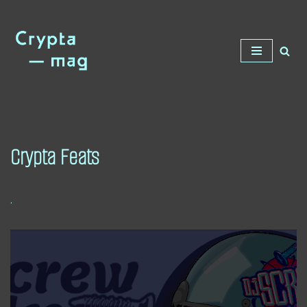
Saltar
al
contenido
Crypta Feats
.