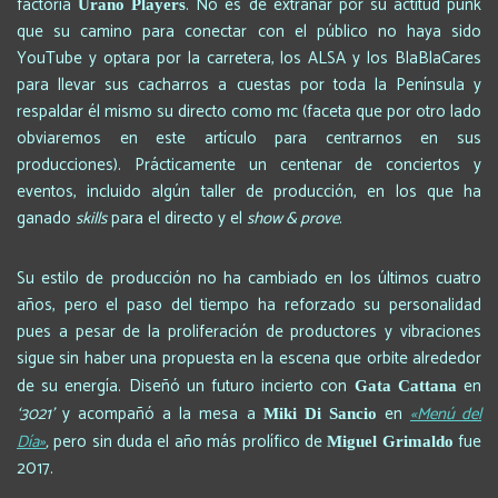
factoría
. No es de extrañar por su actitud punk
Urano Players
que su camino para conectar con el público no haya sido
YouTube y optara por la carretera, los ALSA y los BlaBlaCares
para llevar sus cacharros a cuestas por toda la Península y
respaldar él mismo su directo como mc (faceta que por otro lado
obviaremos en este artículo para centrarnos en sus
producciones). Prácticamente un centenar de conciertos y
eventos, incluido algún taller de producción, en los que ha
ganado
skills
para el directo y el
show & prove
.
Su estilo de producción no ha cambiado en los últimos cuatro
años, pero el paso del tiempo ha reforzado su personalidad
pues a pesar de la proliferación de productores y vibraciones
sigue sin haber una propuesta en la escena que orbite alrededor
de su energía. Diseñó un futuro incierto con
en
Gata Cattana
‘3021’
y acompañó a la mesa a
en
«Menú del
Miki Di Sancio
Día»
,
pero sin duda el año más prolífico de
fue
Miguel Grimaldo
2017.