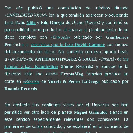
Ese año publicó una compilación de inéditos titulada
«UNRELEASED XXVVI»
(en la que también aparecen produciendo
,
y
de Urano Players) y confirmó su
Lost Twin
Niño
Edu Omega
personalidad como productor al abarcar el planteamiento de un
disco completo con
«Entropía»
publicado por
Gamberros
(ficha la
entrevista que le hizo
con motivo
Pro
David Campor
del lanzamiento del disco). No contento con eso, aportó beats
a
«Un Daño»
de
(
&
),
«Omertà»
de
ANTIFAN
Jerv.AGZ
I-ACE
Sir
(
) y aunque te lo
Lamar a.k.a. Klandestino
Fume Records
filtramos este año desde
también produce un
CryptaMag
corte en
«Piorrea»
de
publicado por
Virush & Pedro LaDroga
.
Ruanda Records
No obstante sus continuos viajes por el Universo nos han
permitido ver otro lado del planeta
siendo en
Miguel Grimaldo
este sentido especialmente relevantes dos conexiones. La
primera es de sobra conocida, y se estableció en un concierto de