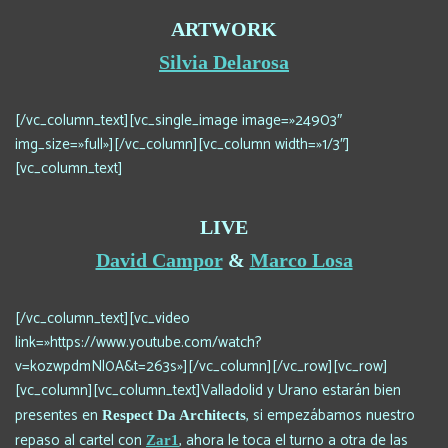
ARTWORK
Silvia Delarosa
[/vc_column_text][vc_single_image image=»24903″
img_size=»full»][/vc_column][vc_column width=»1/3″]
[vc_column_text]
LIVE
David Campor
&
Marco Losa
[/vc_column_text][vc_video
link=»https://www.youtube.com/watch?
v=kozwpdmNl0A&t=263s»][/vc_column][/vc_row][vc_row]
[vc_column][vc_column_text]Valladolid y Urano estarán bien
presentes en
, si empezábamos nuestro
Respect Da Architects
repaso al cartel con
, ahora le toca el turno a otra de las
Zar1