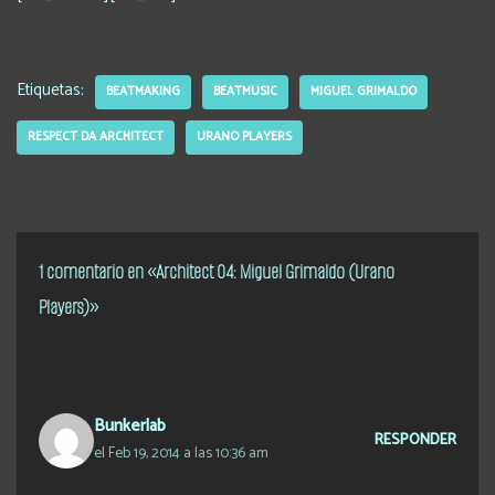
Etiquetas:
BEATMAKING
BEATMUSIC
MIGUEL GRIMALDO
RESPECT DA ARCHITECT
URANO PLAYERS
1 comentario en «Architect 04: Miguel Grimaldo (Urano
Players)»
Bunkerlab
RESPONDER
el Feb 19, 2014 a las 10:36 am