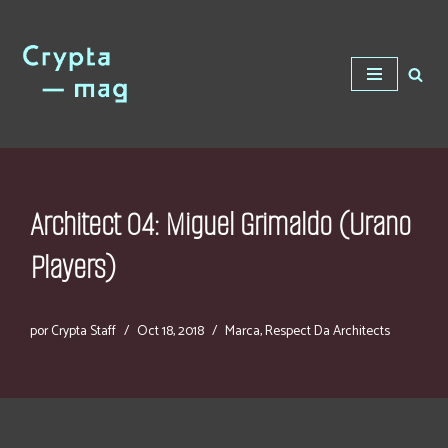
Saltar
al
contenido
Architect 04: Miguel Grimaldo (Urano
Players)
por
Crypta Staff
Oct 18, 2018
Marca
,
Respect Da Architects