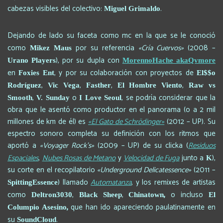
cabezas visibles del colectivo:
.
Miguel Grimaldo
Dejando de lado su faceta como mc en la que se le conoció
como
por su referencia
«Cría Cuervos»
(2008 –
Mikez Maus
), por su dupla con
Urano Players
MorennoHache
akaQvmore
en
, y por su colaboración con proyectos de
Foxies Ent
El$$o
,
,
,
,
Rodríguez
Vic Vega
Fasther
El Hombre Viento
Raw vs
,
o
, se podría considerar que la
Smooth
V. Sunday
I Love Seoul
obra que le asentó como productor en el panorama (o a 2 mil
millones de km de él) es
«El Gato de Schrödinger»
(2012 – UP). Su
espectro sonoro completa su definición con los ritmos que
aportó a
«Voyager Rock’s»
(2009 – UP) de su clicka (
Residuos
Espaciales
,
Nubes Rosas de Metano
y
Velocidad de Fuga
junto a
),
K
su corte en el recopilatorio
«Underground Delicatessence»
(2011 –
) llamado
Automatanza
, y los remixes de artistas
SpittingEssence
como
,
,
,
o incluso
Deltron3030
Black Sheep
Chinatown
El
,
que han ido apareciendo paulatinamente en
Columpio Asesino
su
.
SoundCloud