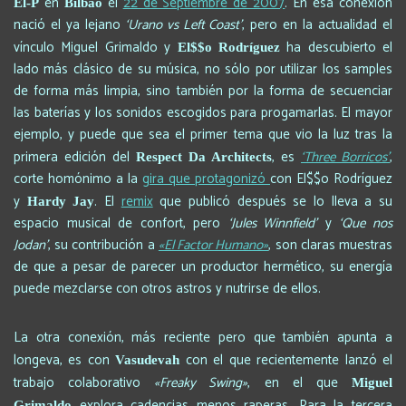
en
el
22 de Septiembre de 2007
. En esa conexión
El-P
Bilbao
nació el ya lejano
‘Urano vs Left Coast’
, pero en la actualidad el
vínculo Miguel Grimaldo y
ha descubierto el
El$$o Rodríguez
lado más clásico de su música, no sólo por utilizar los samples
de forma más limpia, sino también por la forma de secuenciar
las baterías y los sonidos escogidos para progamarlas. El mayor
ejemplo, y puede que sea el primer tema que vio la luz tras la
primera edición del
, es
‘Three Borricos’
,
Respect Da Architects
corte homónimo a la
gira que protagonizó
con El$$o Rodríguez
y
. El
remix
que publicó después se lo lleva a su
Hardy Jay
espacio musical de confort, pero
‘Jules Winnfield’
y
‘Que nos
Jodan’
, su contribución a
«El Factor Humano»
, son claras muestras
de que a pesar de parecer un productor hermético, su energía
puede mezclarse con otros astros y nutrirse de ellos.
La otra conexión, más reciente pero que también apunta a
longeva, es con
con el que recientemente lanzó el
Vasudevah
trabajo colaborativo
«Freaky Swing»
, en el que
Miguel
explora cadencias menos raperas. Para la tercera
Grimaldo