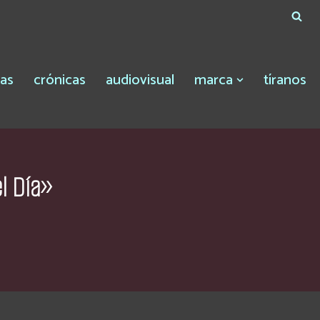
tas
crónicas
audiovisual
marca
tíranos
l Día»