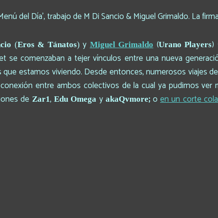
y
(
)
cio
(
Eros & Tánatos
)
Miguel Grimaldo
Urano Players
net se comenzaban a tejer vínculos entre una nueva generac
s que estamos viviendo. Desde entonces, numerosos viajes de id
la conexión entre ambos colectivos de la cual ya pudimos ve
ciones de
,
y
;
o
en un corte col
Zar1
Edu Omega
akaQvmore