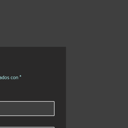
cados con
*