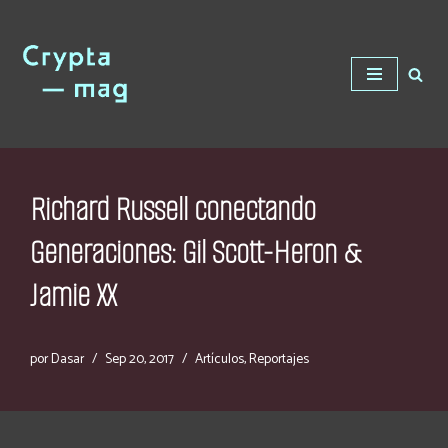
Saltar
al
contenido
Richard Russell conectando
Generaciones: Gil Scott-Heron &
Jamie XX
por
Dasar
Sep 20, 2017
Artículos
,
Reportajes