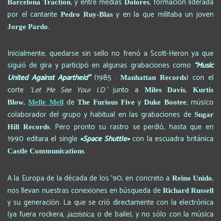
, y entre medias
, formación liderada
Barcelona Traction
Dolores
por el cantante
y en la que militaba un joven
Pedro Ruy-Blas
.
Jorge Pardo
Inicialmente, quedarse sin sello no frenó a Scott-Heron ya que
siguió de gira y participó en algunas grabaciones como
“Music
United Against Apartheid”
(1985 ·
) con el
Manhattan Records
corte
‘Let Me See Your I.D.’
junto a
,
Miles Davis
Kurtis
,
de
y
, músico
Blow
Melle Mell
The Furious Five
Duke Bootee
colaborador del grupo y habitual en las grabaciones de
Sugar
. Pero pronto su rastro se perdió, hasta que en
Hill Records
1990 editara el single
«Space Shuttle»
con la escuadra británica
.
Castle Communications
A la Europa de la década de los ’90, en concreto a
,
Reino Unido
nos llevan nuestras conexiones en búsqueda de
Richard Russell
y su generación. La que se crió directamente con la electrónica
(ya fuera rockera,
jazzística
, o de baile), y no sólo con la música