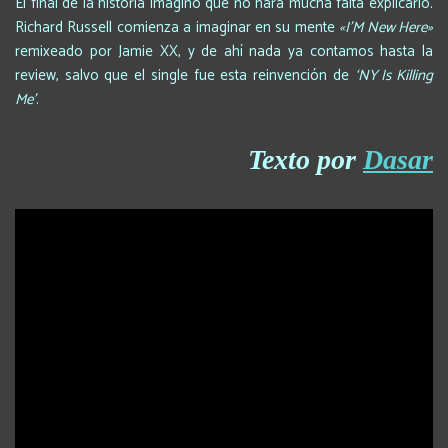
El final de la historia imagino que no hará mucha falta explicarlo.
Richard Russell comienza a imaginar en su mente
«I’M New Here»
remixeado por Jamie XX, y de ahí nada ya contamos hasta la
review, salvo que el single fue esta reinvención de
‘NY Is Killing
Me’
.
Texto por
Dasar