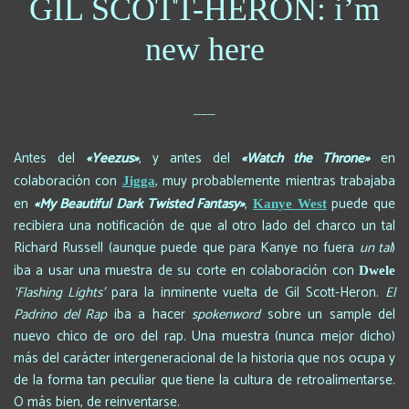
GIL SCOTT-HERON:
i’m
new here
___
Antes del
«Yeezus»
, y antes del
«Watch the Throne»
en
colaboración con
, muy probablemente mientras trabajaba
Jigga
en
«My Beautiful Dark Twisted Fantasy»
,
puede que
Kanye West
recibiera una notificación de que al otro lado del charco un tal
Richard Russell (aunque puede que para Kanye no fuera
un tal
)
iba a usar una muestra de su corte en colaboración con
Dwele
‘Flashing Lights’
para la inminente vuelta de Gil Scott-Heron.
El
Padrino del Rap
iba a hacer
spokenword
sobre un sample del
nuevo chico de oro del rap. Una muestra (nunca mejor dicho)
más del carácter intergeneracional de la historia que nos ocupa y
de la forma tan peculiar que tiene la cultura de retroalimentarse.
O más bien, de reinventarse.