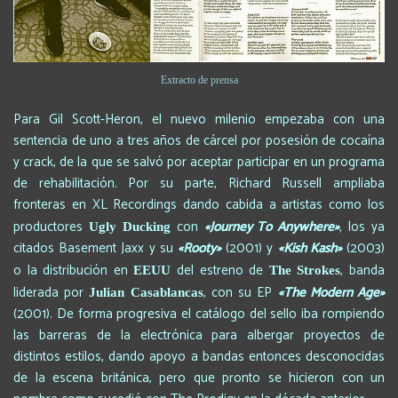
Extracto de prensa
Para Gil Scott-Heron, el nuevo milenio empezaba con una
sentencia de uno a tres años de cárcel por posesión de cocaína
y crack, de la que se salvó por aceptar participar en un programa
de rehabilitación. Por su parte, Richard Russell ampliaba
fronteras en XL Recordings dando cabida a artistas como los
productores
con
«Journey To Anywhere»
, los ya
Ugly Ducking
citados Basement Jaxx y su
«Rooty»
(2001) y
«Kish Kash»
(2003)
o la distribución en
del estreno de
, banda
EEUU
The Strokes
liderada por
, con su EP
«The Modern Age»
Julian Casablancas
(2001). De forma progresiva el catálogo del sello iba rompiendo
las barreras de la electrónica para albergar proyectos de
distintos estilos, dando apoyo a bandas entonces desconocidas
de la escena británica, pero que pronto se hicieron con un