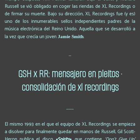
Russell se vió obligado en coger las riendas de XL Recordings o
de firmar su muerte. Bajo su dirección, XL Recordings fue (y es)
uno de los innumerables sellos independientes padres de la
música electrónica del Reino Unido. Aquella que se desarrolló a
la vez que crecía un joven
.
Jamie Smith
_
GSH x RR: mensajero en pleitos ·
consolidación de xl recordings
___
El mismo 1993 en el que el equipo de XL Recordings se empieza
a disolver para finalmente quedar en manos de Russell, Gil Scott-
Heron publica el disco
«Spirits»
, que contiene
‘Don’t Give Up’