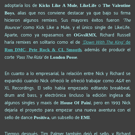
adoptaría los de
,
o
Kicks Like A Mule
LikeLife
The Valentine
, alias que nos conviene destacar ya que bajo su firma
Boys
hicieron algunos remixes. Sus mayores éxitos fueron
‘The
Bouncer’
como Kick Like a Mule, y el único single de LikeLife.
Aparte, como ya repasamos en
, Richard Russell
OGvsRMX
haría remixes en solitario como el de
‘Down With The King’
de
,
, además de producir el
Run DMC
Pete Rock & CL Smooth
corte
‘Pass The Rizla’
de
.
London Posse
En cuanto a lo empresarial, la relación entre Nick y Richard se
expandió cuando Nick ofreció le ofreció trabajar como
A&R
en
XL Recordings. El sello había empezado editando breakbeat,
drum and bass, y electrónica (incluso la edición inglesa de
algunos singles y maxis de
), pero en 1993 Nick
House Of Pain
dejaría el proyecto para empezar una nueva aventura con el
sello de dance
, un subsello de
.
Positiva
EMI
Tiempo después, Tim Palmer también dejó el sello, y Richard