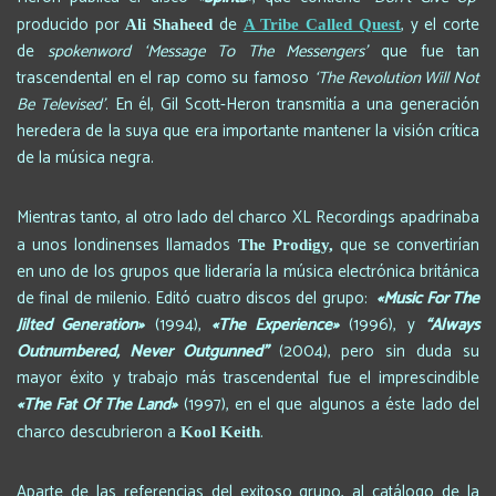
producido por
de
, y el corte
Ali Shaheed
A Tribe Called Quest
de
spokenword
‘Message To The Messengers’
que fue tan
trascendental en el rap como su famoso
‘The Revolution Will Not
Be Televised’
. En él, Gil Scott-Heron transmitía a una generación
heredera de la suya que era importante mantener la visión crítica
de la música negra.
Mientras tanto, al otro lado del charco XL Recordings apadrinaba
a unos londinenses llamados
que se convertirían
The Prodigy,
en uno de los grupos que lideraría la música electrónica británica
de final de milenio. Editó cuatro discos del grupo:
«Music For The
Jilted Generation»
(1994),
«The Experience»
(1996), y
“Always
Outnumbered, Never Outgunned”
(2004), pero sin duda su
mayor éxito y trabajo más trascendental fue el imprescindible
«The Fat Of The Land»
(1997), en el que algunos a éste lado del
charco descubrieron a
.
Kool Keith
Aparte de las referencias del exitoso grupo, al catálogo de la