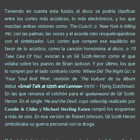
Teniendo en cuenta esta fusión, el disco se podría clasificar
entre los cortes más acústicos, lo más electrónicos, y los que
mezclan ambas visiones como
‘The Crutch’
, o
‘New York Is Killing
Me’
, con las palmas, las voces y el acorde roto resquebrajándose
con el sintetizador. Los cortes que rompen ese equilibrio en
favor de lo acústico, como la canción homónima al disco, o
‘I’ll
Take Care Of You’
, evocan a un Gil Scott-Heron como el que
volaba sobre los pianos de Brian Jackson. Y por último, los que
lo rompen por el lado contrario como
‘Where Did The Night Go’
, o
‘Your Soul And Mine’, revisión de
‘The Vulture’
de su álbum
debut
«Small Talk at 125th and Lennox»
(1970 – Flying Dutchman).
En las que renueva el colchón para el
spokenword
de Gil Scott-
Heron. En el single
‘Me and the Devil’
, cuyo videoclip realizado por
y
rompió los esquemas
Coodie & Chike
Michael Sterling Eaton
a más de uno. En esa versión de Robert Johnson, Gil Scott-Heron
simbolizaba su guerra personal con la droga.