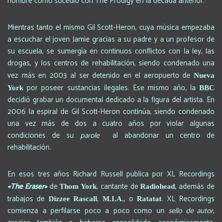
nombre como sucedió con The Prodigy en la década anterior.
Mientras tanto el mismo Gil Scott-Heron, cuya música empezaba
a escuchar el joven Jamie gracias a su padre y a un profesor de
su escuela, se sumergía en continuos conflictos con la ley, las
drogas, y los centros de rehabilitación, siendo condenado una
vez más en 2003 al ser detenido en el aeropuerto de
Nueva
por poseer sustancias ilegales. Ese mismo año, la
York
BBC
decidió grabar un documental dedicado a la figura del artista.
En
2006 la espiral de Gil Scott-Heron continúa, siendo condenado
una vez más de dos a cuatro años por violar algunas
condiciones de su
parole
al abandonar un centro de
rehabilitación.
En esos tres años Richard Russell publica por XL Recordings
«The Eraser»
de
, cantante de
, además de
Thom York
Radiohead
trabajos de
,
, o
. XL Recordings
Dizzee Rascall
M.I.A.
Ratatat
comienza a perfilarse poco a poco como un
sello de autor
,