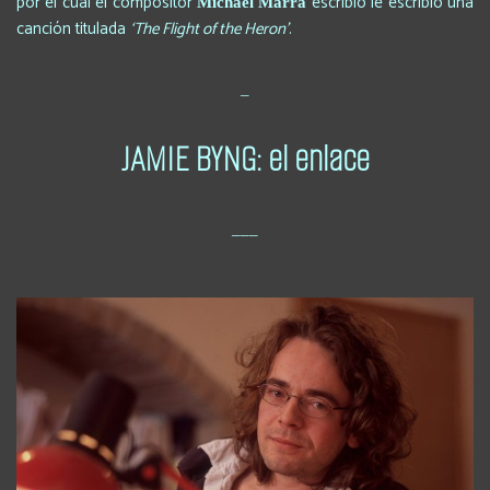
por el cual el compositor
escribió le escribió una
Michael Marra
canción titulada
‘The Flight of the Heron’
.
_
JAMIE BYNG: el enlace
___