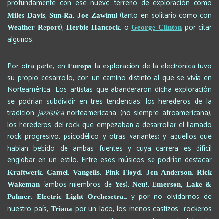
profundamente con ese nuevo terreno de exploración como
,
,
(tanto en solitario como con
Miles Davis
Sun-Ra
Joe Zawinul
),
, o
por citar
Weather Report
Herbie Hancock
George Clinton
algunos.
Por otra parte, en
la exploración de la electrónica tuvo
Europa
su propio desarrollo, con un camino distinto al que se vivía en
Norteamérica. Los artistas que abanderaron dicha exploración
se podrían subdividir en tres tendencias: los herederos de la
tradición
jazzística
norteamericana (no siempre afroamericana);
los herederos del rock que empezaban a desarrollar el llamado
rock progresivo, psicodélico y otras variantes; y aquellos que
habían bebido de ambas fuentes y cuya carrera es difícil
englobar en un estilo. Entre esos músicos se podrían destacar
,
,
,
,
,
Kraftwerk
Camel
Vangelis
Pink Floyd
Jon Anderson
Rick
(ambos miembros de
),
,
Wakeman
Yes
Neu!
Emerson, Lake &
,
… y por no olvidarnos de
Palmer
Electric Light Orchesetra
nuestro país,
por un lado, los menos castizos rockeros
Triana