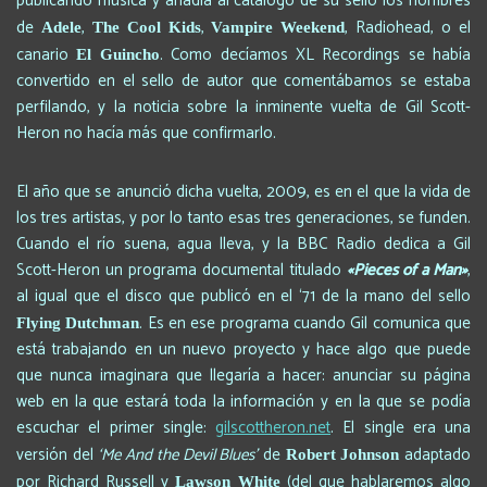
publicando música y añadía al catálogo de su sello los nombres
de
,
,
, Radiohead, o el
Adele
The Cool Kids
Vampire Weekend
canario
. Como decíamos XL Recordings se había
El Guincho
convertido en el sello de autor que comentábamos se estaba
perfilando, y la noticia sobre la inminente vuelta de Gil Scott-
Heron no hacía más que confirmarlo.
El año que se anunció dicha vuelta, 2009, es en el que la vida de
los tres artistas, y por lo tanto esas tres generaciones, se funden.
Cuando el río suena, agua lleva, y la BBC Radio dedica a Gil
Scott-Heron un programa documental titulado
«Pieces of a Man»
,
al igual que el disco que publicó en el ‘71 de la mano del sello
. Es en ese programa cuando Gil comunica que
Flying Dutchman
está trabajando en un nuevo proyecto y hace algo que puede
que nunca imaginara que llegaría a hacer: anunciar su página
web en la que estará toda la información y en la que se podía
escuchar el primer single:
gilscottheron.net
. El single era una
versión del
‘Me And the Devil Blues’
de
adaptado
Robert Johnson
por Richard Russell y
(del que hablaremos algo
Lawson White