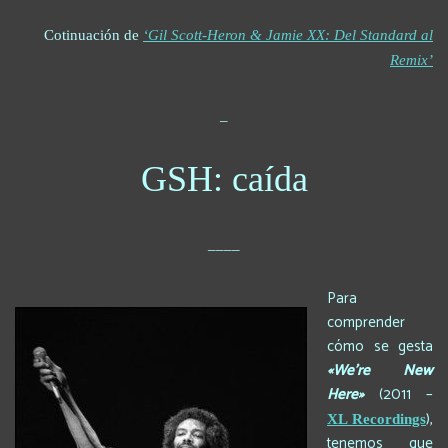
Cotinuación de
‘Gil Scott-Heron & Jamie XX: Del Standard al
Remix’
_
GSH: caída
____
Para
comprender
cómo se gesta
«We’re New
Here»
(2011 –
),
XL Recordings
tenemos que