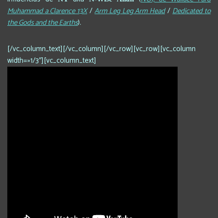
Muhammad a Clarence 13X
/
Arm Leg Leg Arm Head
/
Dedicated to
the Gods and the Earths
).
[/vc_column_text][/vc_column][/vc_row][vc_row][vc_column
width=»1/3″][vc_column_text]