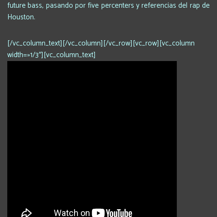
future bass, pasando por five percenters y referencias del rap de
Houston.
[/vc_column_text][/vc_column][/vc_row][vc_row][vc_column
width=»1/3″][vc_column_text]