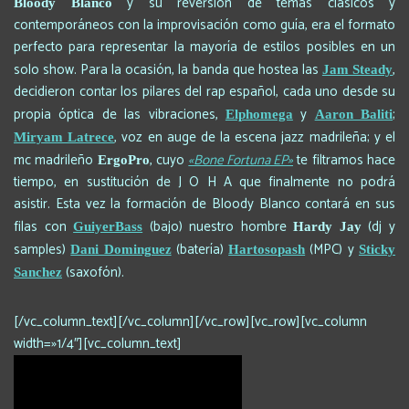
y su reversión de temas clásicos y
Bloody Blanco
contemporáneos con la improvisación como guía, era el formato
perfecto para representar la mayoría de estilos posibles en un
solo show. Para la ocasión, la banda que hostea las
,
Jam Steady
decidieron contar los pilares del rap español, cada uno desde su
propia óptica de las vibraciones,
y
;
Elphomega
Aaron Baliti
, voz en auge de la escena jazz madrileña; y el
Miryam Latrece
mc madrileño
, cuyo
«Bone Fortuna EP»
te filtramos hace
ErgoPro
tiempo, en sustitución de J O H A que finalmente no podrá
asistir. Esta vez la formación de Bloody Blanco contará en sus
filas con
(bajo) nuestro hombre
(dj y
GuiyerBass
Hardy Jay
samples)
(batería)
(MPC) y
Dani Dominguez
Hartosopash
Sticky
(saxofón).
Sanchez
[/vc_column_text][/vc_column][/vc_row][vc_row][vc_column
width=»1/4″][vc_column_text]