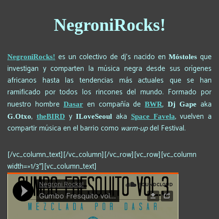
NegroniRocks!
es un colectivo de dj’s nacido en
que
NegroniRocks!
Móstoles
investigan y comparten la música negra desde sus orígenes
africanos hasta las tendencias más actuales que se han
ramificado por todos los rincones del mundo. Formado por
nuestro hombre
en compañía de
,
aka
Dasar
BWR
Dj Gape
,
y
aka
, vuelven a
G.Otxo
theBIRD
ILoveSeoul
Space Favela
compartir música en el barrio como
warm-up
del Festival.
[/vc_column_text][/vc_column][/vc_row][vc_row][vc_column
width=»1/3″][vc_column_text]