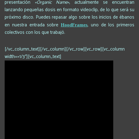
presentación
«Organic Name»
, actualmente se encuentran
lanzando pequeñas dosis en formato videoclip, de lo que será su
próximo disco. Puedes repasar algo sobre los inicios de ébanos
en nuestra entrada sobre
, uno de los primeros
HoodFrames
colectivos con los que trabajó.
[/vc_column_text][/vc_column][/vc_row][vc_row][vc_column
width=»1/3″][vc_column_text]