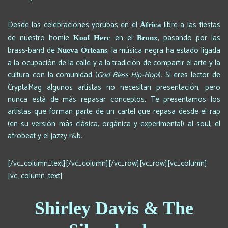
Desde las celebraciones yorubas en el
libre a las fiestas
África
de nuestro homie
en el
, pasando por las
Kool Herc
Bronx
brass-band de
, la música negra ha estado ligada
Nueva Orleans
a la ocupación de la calle y a la tradición de compartir el arte y la
cultura con la comunidad (
God Bless Hip-Hop!
). Si eres lector de
CryptaMag algunos artistas no necesitan presentación, pero
nunca está de más repasar conceptos. Te presentamos los
artistas que forman parte de un cartel que repasa desde el rap
(en su versión más clásica, orgánica y experimental) al soul, el
afrobeat y el jazzy r&b.
[/vc_column_text][/vc_column][/vc_row][vc_row][vc_column]
[vc_column_text]
Shirley Davis & The