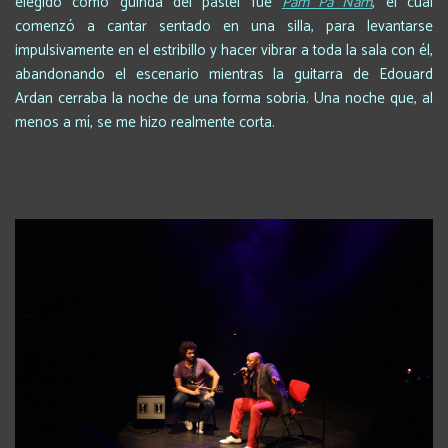
elegido como guinda del pastel fue
Pam Pa Nam
, el cual
comenzó a cantar sentado en una silla, para levantarse
impulsivamente en el estribillo y hacer vibrar a toda la sala con él,
abandonando el escenario mientras la guitarra de Edouard
Ardan cerraba la noche de una forma sobria. Una noche que, al
menos a mí, se me hizo realmente corta.