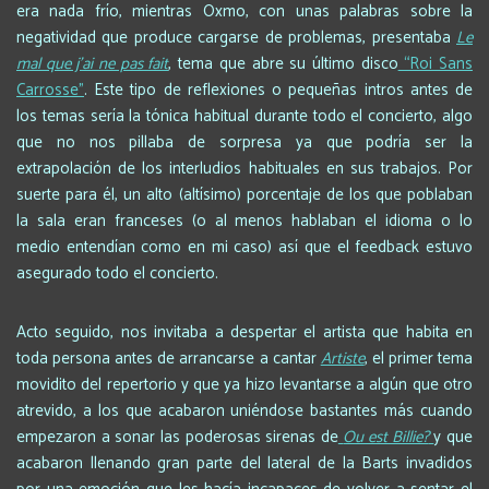
era nada frío, mientras Oxmo, con unas palabras sobre la
negatividad que produce cargarse de problemas, presentaba
Le
mal que j’ai ne pas fait
, tema que abre su último disco
“Roi Sans
Carrosse”
. Este tipo de reflexiones o pequeñas intros antes de
los temas sería la tónica habitual durante todo el concierto, algo
que no nos pillaba de sorpresa ya que podría ser la
extrapolación de los interludios habituales en sus trabajos. Por
suerte para él, un alto (altísimo) porcentaje de los que poblaban
la sala eran franceses (o al menos hablaban el idioma o lo
medio entendían como en mi caso) así que el feedback estuvo
asegurado todo el concierto.
Acto seguido, nos invitaba a despertar el artista que habita en
toda persona antes de arrancarse a cantar
Artiste
, el primer tema
movidito del repertorio y que ya hizo levantarse a algún que otro
atrevido, a los que acabaron uniéndose bastantes más cuando
empezaron a sonar las poderosas sirenas de
Ou est Billie?
y que
acabaron llenando gran parte del lateral de la Barts invadidos