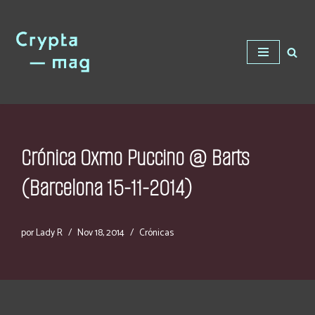
Saltar
al
contenido
Crónica Oxmo Puccino @ Barts
(Barcelona 15-11-2014)
por
Lady R
Nov 18, 2014
Crónicas