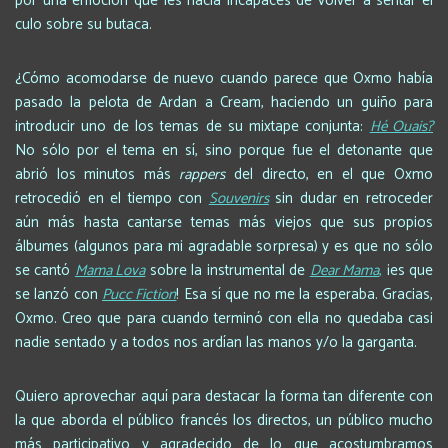
por una emoción que les hacía incapaces de volver a sentar el
culo sobre su butaca.
¿Cómo acomodarse de nuevo cuando parece que Oxmo había
pasado la pelota de Ardan a Cream, haciendo un guiño para
introducir uno de los temas de su mixtape conjunta:
Hé Ouais?
No sólo por el tema en sí, sino porque fue el detonante que
abrió los minutos más
rappers
del directo, en el que Oxmo
retrocedió en el tiempo con
Souvenirs
sin dudar en retroceder
aún más hasta cantarse temas más viejos que sus propios
álbumes (algunos para mi agradable sorpresa) y es que no sólo
se cantó
Mama Lova
sobre la instrumental de
Dear Mama
,
¡es que
se lanzó con
Pucc Fiction
! Esa sí que no me la esperaba. Gracias,
Oxmo. Creo que para cuando terminó con ella no quedaba casi
nadie sentado y a todos nos ardían las manos y/o la garganta.
Quiero aprovechar aquí para destacar la forma tan diferente con
la que aborda el público francés los directos, un público mucho
más participativo y agradecido de lo que acostumbramos