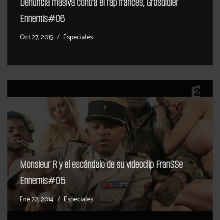
Denuncia masiva contra el rap francés, Grosdidier
Ennemis#06
Oct 27, 2015
Especiales
Monsieur R y el escándalo de su videoclip FranSSe
Ennemis#05
Ene 22, 2014
Especiales