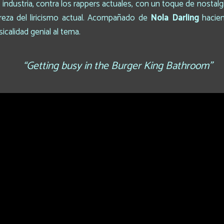
ndustria, contra los rappers actuales, con un toque de nostalgia
reza del liricismo actual. Acompañado de
Nola Darling
hacie
calidad genial al tema.
“Getting busy in the Burger King Bathroom”