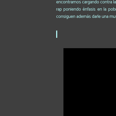
encontramos cargando contra la i
rap poniendo énfasis en la pob
consiguen además darle una musi