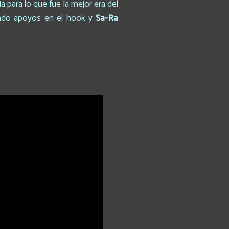
 para lo que fue la mejor era del
ndo apoyos en el hook y
Sa-Ra