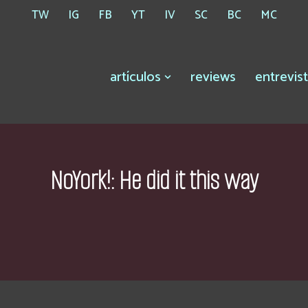
TW
IG
FB
YT
IV
SC
BC
MC
artículos
reviews
entrevis
NoYork!: He did it this way