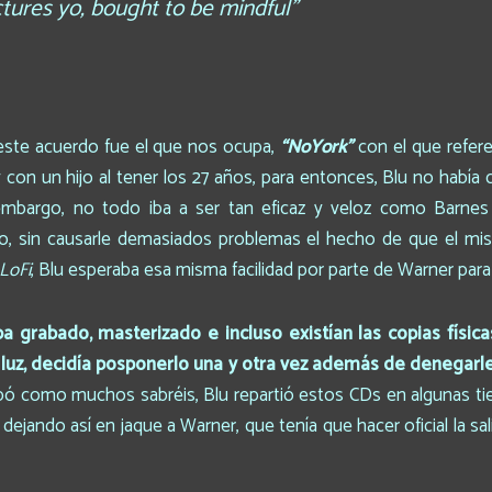
ctures yo, bought to be mindful”
 este acuerdo fue el que nos ocupa,
“NoYork”
con el que refer
 con un hijo al tener los 27 años, para entonces, Blu no había
in embargo, no todo iba a ser tan eficaz y veloz como Barne
jo, sin causarle demasiados problemas el hecho de que el m
LoFi
, Blu esperaba esa misma facilidad por parte de Warner para
ba grabado, masterizado e incluso existían las copias físi
 luz, decidía posponerlo una y otra vez además de denegarle 
bó como muchos sabréis, Blu repartió estos CDs en algunas ti
jando así en jaque a Warner, que tenía que hacer oficial la sa