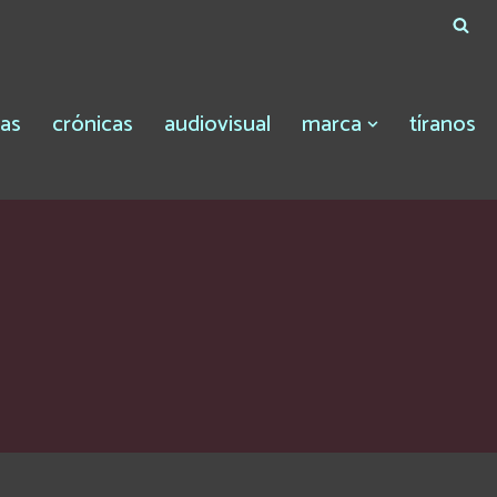
tas
crónicas
audiovisual
marca
tíranos