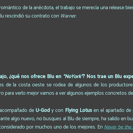
romántico de la anécdota, el trabajo se merecía una release bi
Blu rescindió su contrato con
Warner
.
bajo, ¿qué nos ofrece Blu en
“NoYork”
? Nos trae un Blu exp
tes de la costa oeste se rodea de algunos de los productore
o para verlo mejor vamos a ver algunos ejemplos concretos de
 acompañado de
U-God
y con
Flying Lotus
en el apartado de 
ante algo nuevo, no busques al Blu de siempre, ha salido en b
s considerado por muchos uno de los mejores. En
Never be the