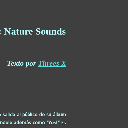
3: Nature Sounds
Texto por
Threes X
salida al público de su álbum
tizándolo además como
“York”
. Es