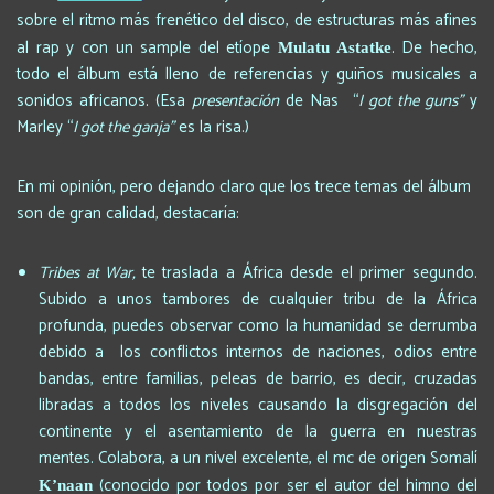
sobre el ritmo más frenético del disco, de estructuras más afines
al rap y con un sample del etíope
. De hecho,
Mulatu Astatke
todo el álbum está lleno de referencias y guiños musicales a
sonidos africanos. (Esa
presentación
de Nas “
I got the guns”
y
Marley “
I got the ganja”
es la risa.)
En mi opinión, pero dejando claro que los trece temas del álbum
son de gran calidad, destacaría:
Tribes at War,
te traslada a África desde el primer segundo.
Subido a unos tambores de cualquier tribu de la África
profunda, puedes observar como la humanidad se derrumba
debido a los conflictos internos de naciones, odios entre
bandas, entre familias, peleas de barrio, es decir, cruzadas
libradas a todos los niveles causando la disgregación del
continente y el asentamiento de la guerra en nuestras
mentes. Colabora, a un nivel excelente, el mc de origen Somalí
(conocido por todos por ser el autor del himno del
K’naan