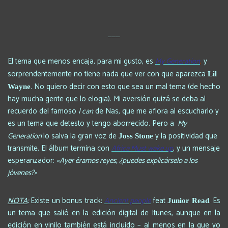
___
El tema que menos encaja, para mi gusto, es
My Generation
,
y
sorprendentemente no tiene nada que ver con que aparezca
Lil
. No quiero decir con esto que sea un mal tema (de hecho
Wayne
hay mucha gente que lo elogia). Mi aversión quizá se deba al
recuerdo del famoso
I can
de Nas, que me aflora al escucharlo y
es un tema que detesto y tengo aborrecido. Pero a
My
Generation
lo salva la gran voz de
y la positividad que
Joss Stone
transmite. El álbum termina con
Africa Must wake up
, y un mensaje
esperanzador:
«Ayer éramos reyes, ¿puedes explicárselo a los
jóvenes?»
NOTA
:
Existe un bonus track:
Ancient people
feat
. Es
Junior Read
un tema que salió en la edición digital de Itunes, aunque en la
edición en vinilo también está incluido – al menos en la que yo