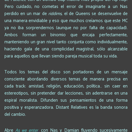
Pero cuidado, no cometas el error de imaginarte a un Nas
perdido en un mar de
riddims
, el de Queens se desenvuelve de
una manera envidiable y eso que muchos creíamos que este MC
ya no iba sorprendernos (aunque no por falta de capacidad).
Ambos forman un binomio que encaja perfectamente,
manteniendo un gran nivel tanto conjunta como individualmente,
haciendo gala de una complicidad magistral, sólo alcanzable
para aquellos que llevan siendo pareja musical toda su vida.
Todos los temas del disco son portadores de un mensaje
consciente abordando diversos temas de manera precisa en
cada track: amistad, religión, educación, política… sin caer en
estereotipos, sin pretender dar lecciones, sin adentrarse en una
espiral moralista. Difunden sus pensamientos de una forma
positiva y esperanzadora. Distant Relatives es la banda sonora
del cambio.
Abre
As we enter
,
con Nas y Damian fluyendo sucesivamente