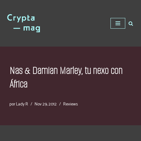
Saltar
al
contenido
Nas & Damian Marley, tu nexo con
África
por
Lady R
Nov 29, 2012
Reviews