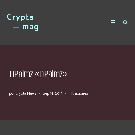
Saltar
al
contenido
DPalmz «DPalmz»
por
Crypta News
Sep 14, 2015
Filtraciones