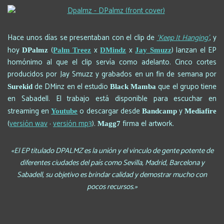
Hace unos días se presentaban con el clip de
‘Keep It Hanging’
, y
hoy
(
x
x
) lanzan el EP
DPalmz
Palm Treez
DMindz
Jay Smuzz
homónimo al que el clip servía como adelanto. Cinco cortes
producidos por Jay Smuzz y grabados en un fin de semana por
de DMinz en el estudio
que el grupo tiene
Surekid
Black Mamba
en Sabadell. El trabajo está disponible para escuchar en
streaming en
o descargar desde
y
Youtube
Bandcamp
Mediafire
(
versión wav
·
versión mp3
).
firma el artwork.
Magg7
«El EP titulado DPALMZ es la unión y el vinculo de gente potente de
diferentes ciudades del país como Sevilla, Madrid, Barcelona y
Sabadell, su objetivo es brindar calidad y demostrar mucho con
pocos recursos.»