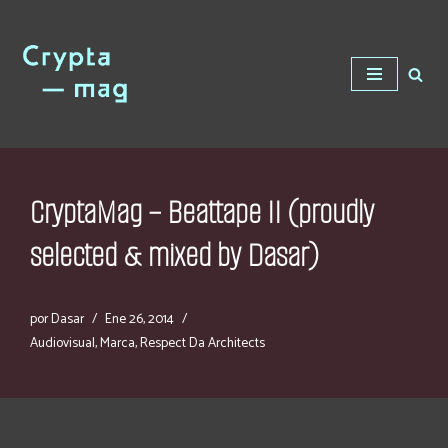
Saltar
al
contenido
CryptaMag – Beattape II (proudly
selected & mixed by Dasar)
por
Dasar
Ene 26, 2014
Audiovisual
,
Marca
,
Respect Da Architects