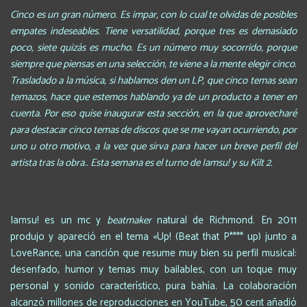
Cinco es un gran número. Es impar, con lo cual te olvidas de posibles
empates indeseables. Tiene versatilidad, porque tres es demasiado
poco, siete quizás es mucho. Es un número muy socorrido, porque
siempre que piensas en una selección, te viene a la mente elegir cinco.
Trasladado a la música, si hablamos den un LP, que cinco temas sean
temazos, hace que estemos hablando ya de un producto a tener en
cuenta. Por eso quise inaugurar esta sección, en la que aprovecharé
para destacar cinco temas de discos que se me vayan ocurriendo, por
uno u otro motivo, a la vez que sirva para hacer un breve perfil del
artista tras la obra.. Esta semana es el turno de Iamsu! y su Kilt 2.
Iamsu! es un mc y
beatmaker
natural de Richmond. En 2011
produjo y apareció en el tema «Up! (Beat that P**** up) junto a
LoveRance, una canción que resume muy bien su perfil musical:
desenfado, humor y temas muy bailables, con un toque muy
personal y sonido característico, pura bahía. La colaboración
alcanzó millones de reproducciones en YouTube, 50 cent añadió