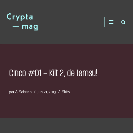
Saltar
al
contenido
Cinco #01 – Kilt 2, de Iamsu!
por
A. Sobrino
Jun 21, 2013
Skits