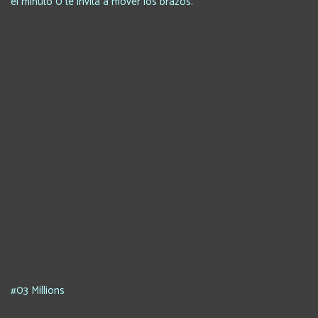
el minuto 0 te invita a mover los brazos.
#03 Millions