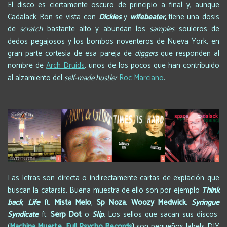
El disco es ciertamente oscuro de principio a final y, aunque
Cadalack Ron se vista con
Dickies
y
wifebeater,
tiene una dosis
de
scratch
bastante alto y abundan los
samples
souleros de
dedos pegajosos y los bombos noventeros de Nueva York, en
gran parte cortesía de esa pareja de
diggers
que responden al
nombre de
Arch Druids
, unos de los pocos que han contribuido
al alzamiento del
self-made hustler
Roc Marciano
.
Las letras son directa o indirectamente cartas de expiación que
buscan la catarsis. Buena muestra de ello son por ejemplo
Think
back
,
Life
ft.
Mista Melo
,
Sp Noza
,
Woozy Medwick
,
Syringue
Syndicate
ft.
Serp Dot
o
Slip
. Los sellos que sacan sus discos
(
Machina Muerte
,
Full Psycho Records
)
son pequeños labels DIY