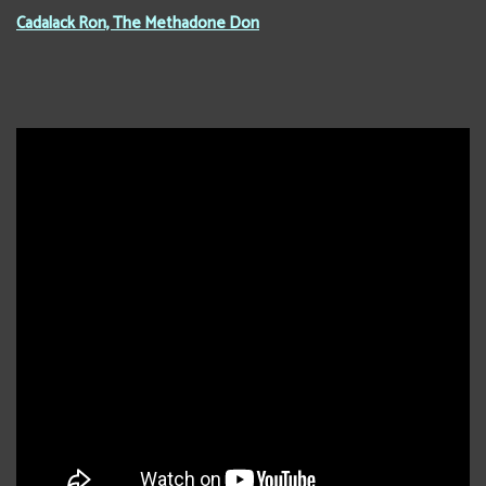
Cadalack Ron, The Methadone Don