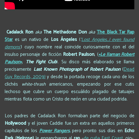
Cadalack Ron
aka
The Methadone Don
aka
The Black Tar Rap
Star
es un nativo de
Los Ángeles
(
‘
Lost Angeles…I even found
demons’
) cuyo nombre real coincide curiosamente con el del
insulso personaje de ficción
Robert Paulson
, (
«Le llaman Robert
Paulson»
,
The Fight Club
). Su disco más elaborado se llama
precisamente
Last Known Photograph of Robert
Paulson
(
Dead
Guy Records, 2009
)
y desde la portada recoge cada uno de los
clichés
white-thrash
americanos, empezando por ese cutis
lechoso que cubre un cuerpo escuálido plagado de tatuajes
mientras flota como un Cristo de neón en una ciudad podrida.
Los padres de Cadalack Ron formaban parte del negocio de
Hollywood
y el joven Caddie fue un extra en aquellos primeros
capítulos de los
Power Rangers,
pero pronto sus días en
Echo
Park
(
Melrose)
le engancharon al
rap
–
de cuña East Coast
, ojo-,