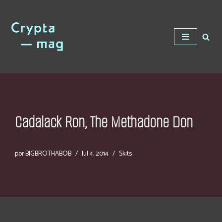
Saltar
al
contenido
Cadalack Ron, The Methadone Don
por
BIGBROTHABOB
Jul 4, 2014
Skits