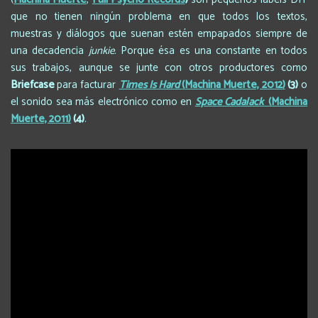
que no tienen ningún problema en que todos los textos,
muestras y diálogos que suenan estén empapados siempre de
una decadencia
junkie.
Porque ésa es una constante en todos
sus trabajos, aunque se junte con otros productores como
Briefcase
para facturar
Times Is Hard
(
Machina Muerte, 2012
)
(3)
o
el sonido sea más electrónico como en
Space Cadalack
(Machina
Muerte, 2011)
(4)
.