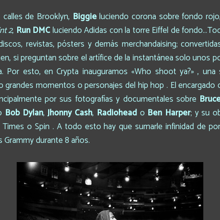
 calles de Brooklyn,
Biggie
luciendo corona sobre fondo rojo,
nt 2
,
Run DMC
luciendo Adidas con la torre Eiffel de fondo…T
discos, revistas, pósters y demás merchandaising; convertida
ien, si preguntan sobre el artífice de la instantánea solo unos 
a. Por esto, en Crypta inauguramos «Who shoot ya?» , una
o grandes momentos o personajes del hip hop . El encargado d
incipalmente por sus fotografías y documentales sobre
Bruce
mo
Bob Dylan
,
Jhonny Cash
,
Radiohead
o
Ben
Harper
; y su o
imes o Spin . A todo esto hay que sumarle infinidad de porta
los Grammy durante 8 años.