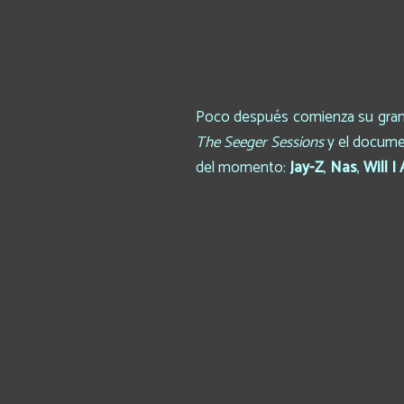
Poco después comienza su gran r
The Seeger Sessions
y el docum
del momento:
Jay-Z
,
Nas
,
Will I