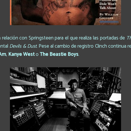
elación con Springsteen para el que realiza las portadas de
Th
ental
Devils & Dust
. Pese al cambio de registro Clinch continua r
 Am
,
Kanye
West
o
The
Beastie
Boys
.