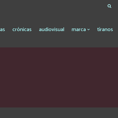
tas
crónicas
audiovisual
marca
tíranos