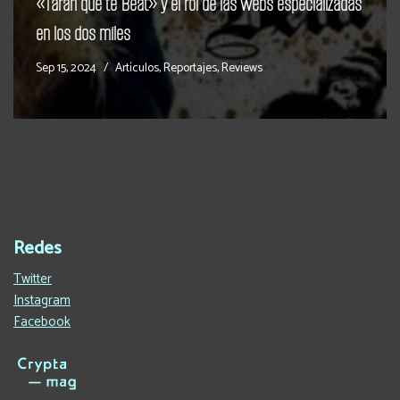
«Tararí que te Beat» y el rol de las webs especializadas
en los dos miles
Sep 15, 2024
Artículos
,
Reportajes
,
Reviews
Redes
Twitter
Instagram
Facebook