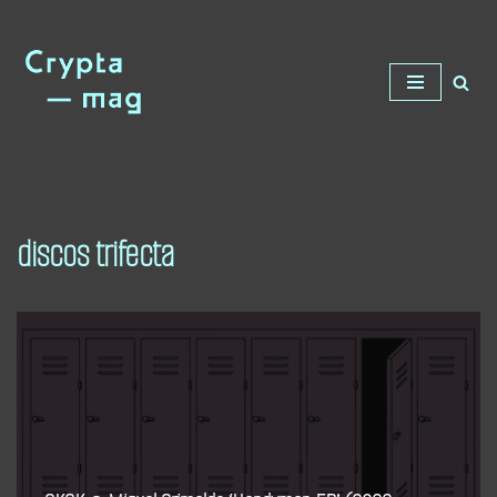
Saltar
al
contenido
discos trifecta