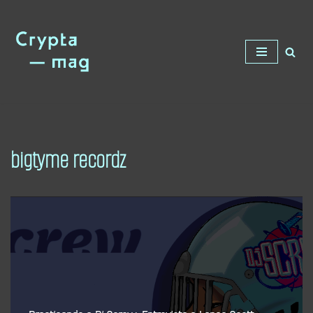
Saltar
al
contenido
bigtyme recordz