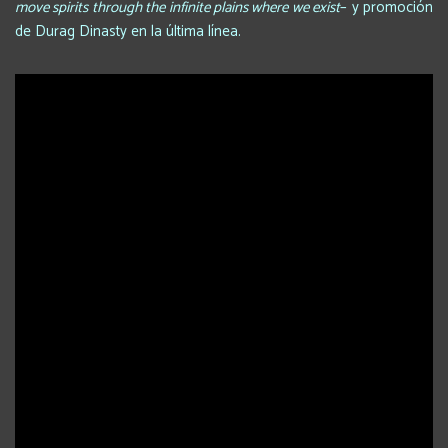
move spirits through the infinite plains where we exist
– y promoción
de Durag Dinasty en la última línea.