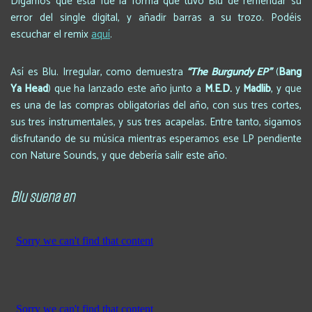
Digamos que esta fue la forma que tuvo Blu de remendar su
error del single digital, y añadir barras a su trozo. Podéis
escuchar el remix
aquí
.
Así es Blu. Irregular, como demuestra
“The Burgundy EP”
(
Bang
Ya Head
) que ha lanzado este año junto a
M.E.D.
y
Madlib
, y que
es una de las compras obligatorias del año, con sus tres cortes,
sus tres instrumentales, y sus tres acapelas. Entre tanto, sigamos
disfrutando de su música mientras esperamos ese LP pendiente
con Nature Sounds, y que debería salir este año.
Blu suena en