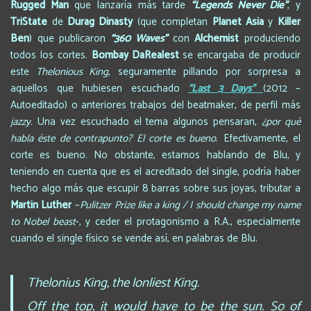
Rugged Man
que lanzaría más tarde
“Legends Never Die”
, y
TriState
de
Durag Dinasty
(que completan
Planet Asia
y
Killer
Ben
) que publicaron
“360 Waves”
con
Alchemist
produciendo
todos los cortes.
Bombay DaRealest
se encargaba de producir
este
Thelonious King
, seguramente pillando por sorpresa a
aquellos que hubiesen escuchado
“Last 3 Days”
(2012 –
Autoeditado) o anteriores trabajos del beatmaker, de perfil más
jazzy
. Una vez escuchado el tema algunos pensaran,
¿por qué
habla éste de contrapunto? El corte es bueno
. Efectivamente, el
corte es bueno. No obstante, estamos hablando de Blu, y
teniendo en cuenta que es el acreditado del single, podría haber
hecho algo más que escupir 8 barras sobre sus joyas, tributar a
Martin Luther
–
Pulitzer Prize like a king / I should change my name
to Nobel beast
-, y ceder el protagonismo a R.A., especialmente
cuando el single físico se vende así, en palabras de Blu.
Thelonius King, the lonliest King.
Off the top, it would have to be the sun. So of