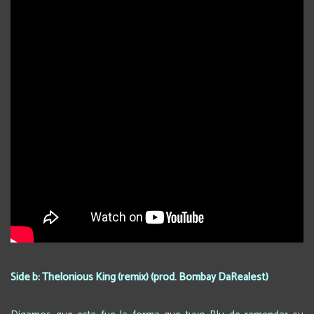
Side b: Thelonious King (remix) (prod. Bombay DaRealest)