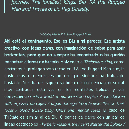
journey. The loneliest kings, Blu, RA the Rugged
Man and Tristae of Du Rag Dinasty.
TriState, Blu & R.A. the Rugged Man
Ahí está el contrapunto. Ese es Blu a mi parecer. Ese artista
creativo, con ideas claras, con imaginación de sobra para abrir
horizontes, pero que no siempre ha encontrado o ha querido
encontrar la forma de hacerlo
. Volviendo a
Thelonious King
, como
decíamos el protagonismo recae en R.A. the Rugged Man que, te
guste más o menos, es un mc que siempre ha trabajado
bastante. Sus barras siguen su línea de concienciación social,
muy centradas esta vez en los conflictos bélicos y sus
consecuencias –
In a world of murderers and rapists / and children
with exposed rib cages / organ damage from famine, flies on their
faces / blood thirsty baby killers and mental cases
. El caso de
TriState es similar al de Blu, 8 barras de cierre con un par de
líneas destacables –
kemetic wisdom, they can’t shatter the Sphinx /