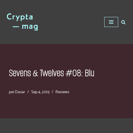
Saltar
al
contenido
Sevens & Twelves #08: Blu
por
Dasar
Sep 4, 2013
Reviews