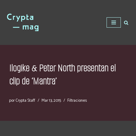
Saltar
al
contenido
Ilogike & Peter North presentan el
clip de ‘Mantra’
por
Crypta Staff
Mar 13, 2015
Filtraciones