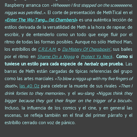
Raspberry arranca con
«Wheeeen I first stepped on the sceeeeeene,
niggas was petrified…».
El corte de presentación de MethTical en el
«Enter The Wu-Tang…. (36 Chambers)»
es una auténtica lección de
estilos derivada de la versatilidad de Meth a la hora de rapear, de
escribir, y de entenderlo como un todo que exige fluir por el
ritmo de todas las formas posibles. Aunque no sólo Method Man,
los estribillos de
C.R.E.A.M.
o
Da Mistery Of Chessboxin’
, sus bailes
por el ritmo en
Shame On a Nigga
o
Protect Ya Neck
…
Como si
tuviese un estilo para cada especie de
herbalz
que prueba.
Las
barras de Meth están cargadas de típicas referencias del grupo
como las artes marciales
«To blow a nigga up with my five fingers of
death»
,
las 40 Oz
para celebrar la muerte de sus rivales
«Then I
drink forties to they memories»
, y el
wu-slang
«Niggas think they
bigger because they got their finger on the trigger of a biscuit»
.
Incluso, la influencia de los comics y el cine, y en general las
escenas, se refleja también en el final del primer párrafo y el
estribillo cerrado con voz de pánico.