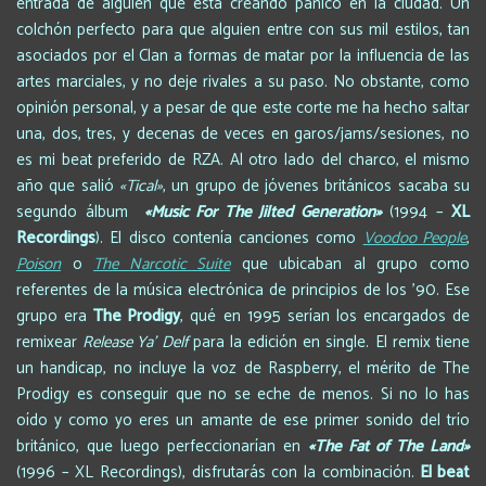
entrada de alguien que está creando pánico en la ciudad. Un
colchón perfecto para que alguien entre con sus mil estilos, tan
asociados por el Clan a formas de matar por la influencia de las
artes marciales, y no deje rivales a su paso. No obstante, como
opinión personal, y a pesar de que este corte me ha hecho saltar
una, dos, tres, y decenas de veces en garos/jams/sesiones, no
es mi beat preferido de RZA. Al otro lado del charco, el mismo
año que salió
«Tical»
, un grupo de jóvenes británicos sacaba su
segundo álbum
«Music For The Jilted Generation»
(1994 –
XL
Recordings
). El disco contenía canciones como
Voodoo People
,
Poison
o
The Narcotic Suite
que ubicaban al grupo como
referentes de la música electrónica de principios de los ’90. Ese
grupo era
The Prodigy
, qué en 1995 serían los encargados de
remixear
Release Ya’ Delf
para la edición en single. El remix tiene
un handicap, no incluye la voz de Raspberry, el mérito de The
Prodigy es conseguir que no se eche de menos. Si no lo has
oído y como yo eres un amante de ese primer sonido del trío
británico, que luego perfeccionarían en
«The Fat of The Land»
(1996 – XL Recordings), disfrutarás con la combinación.
El beat