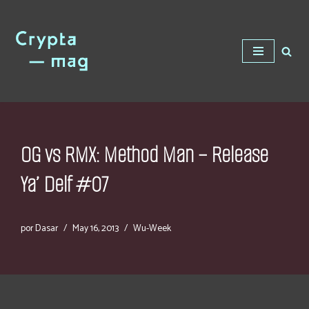
Saltar
al
contenido
OG vs RMX: Method Man – Release
Ya’ Delf #07
por
Dasar
May 16, 2013
Wu-Week