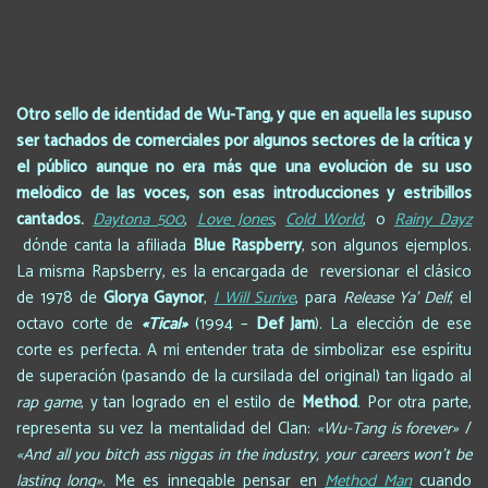
Otro sello de identidad de Wu-Tang, y que en aquella les supuso
ser tachados de comerciales por algunos sectores de la crítica y
el público aunque no era más que una evolución de su uso
melódico de las voces, son esas introducciones y estribillos
cantados.
Daytona 500
,
Love Jones
,
Cold World
, o
Rainy Dayz
dónde canta la afiliada
Blue Raspberry
, son algunos ejemplos.
La misma Rapsberry, es la encargada de reversionar el clásico
de 1978 de
Glorya Gaynor
,
I Will Surive
, para
Release Ya’ Delf
, el
octavo corte de
«Tical»
(1994 –
Def Jam
). La elección de ese
corte es perfecta. A mi entender trata de simbolizar ese espíritu
de superación (pasando de la cursilada del original) tan ligado al
rap game
, y tan logrado en el estilo de
Method
. Por otra parte,
representa su vez la mentalidad del Clan:
«Wu-Tang is forever»
/
«And all you bitch ass niggas in the industry, your careers won’t be
lasting long»
. Me es innegable pensar en
Method Man
cuando