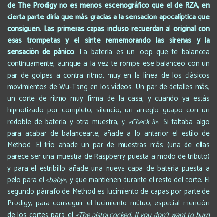
de The Prodigy no es menos escenográfico que el de RZA, en
cierta parte diría que más gracias a la sensación apocalíptica que
consiguen. Las primeras capas incluso recuerdan al original con
esas trompetas y el sinte rememorando las sirenas y la
sensación de pánico
. La batería es un loop que te balancea
continuamente, aunque a la vez te rompe ese balanceo con un
par de golpes a contra ritmo, muy en la línea de los clásicos
movimientos de Wu-Tang en los vídeos. Un par de detalles más,
un corte de ritmo muy firma de la casa, y cuando ya estás
hipnotizado por completo, silencio, un arreglo guapo con un
redoble de batería y otra muestra, y
«Check it»
. Si faltaba algo
para acabar de balancearte, añade a lo anterior el estilo de
Method. El trío añade un par de muestras más (una de ellas
parece ser una muestra de Raspberry puesta a modo de tributo)
y para el estribillo añade una nueva capa de batería puesta a
pelo para el
«baby»
, y que mantienen durante el resto del corte. El
segundo párrafo de Method es lucimiento de capas por parte de
Prodigy, para conseguir el lucimiento mútuo, especial mención
de los cortes para el
«The pistol cocked, If you don’t want to burn