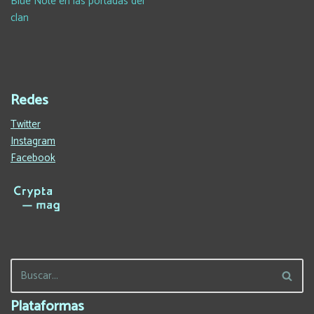
Blue Note en las portadas del
clan
Redes
Twitter
Instagram
Facebook
Plataformas