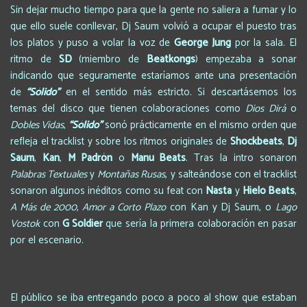
Sin dejar mucho tiempo para que la gente no saliera a fumar y lo
que ello suele conllevar, Dj Saum volvió a ocupar el puesto tras
los platos y puso a volar la voz de
George Jung
por la sala. El
ritmo de
SD
(miembro de
Beatkongs
) empezaba a sonar
indicando que seguramente estaríamos ante una presentación
de
“Sólido”
en el sentido más estricto. Si descartásemos los
temas del disco que tienen colaboraciones como
Dios Dirá
o
Dobles Vidas
,
“Sólido”
sonó prácticamente en el mismo orden que
refleja el tracklist y sobre los ritmos originales de
Shockbeats
,
Dj
Saum
,
Kan
,
M Padrón
o
Manu Beats
. Tras la intro sonaron
Palabras Textuales
y
Montañas Rusas
, y salteándose con el tracklist
sonaron algunos inéditos como su feat con
Nasta
y
Hielo Beats
,
A Más de 2000
,
Amor a Corto Plazo
con Kan y Dj Saum, o
Lago
Vostok
con
G Soldier
que sería la primera colaboración en pasar
por el escenario.
El público se iba entregando poco a poco al show que estaban