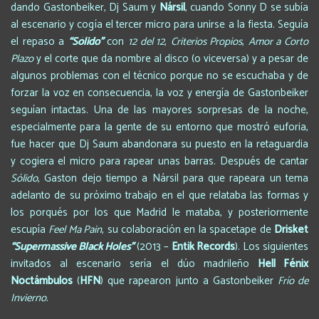
dando Gastonbeiker, Dj Saum y
Nársil
, cuando Sonny D se subía
al escenario y cogía el tercer micro para unirse a la fiesta. Seguía
el repaso a
“Sólido”
con
12 del 12
,
Criterios Propios
,
Amor a Corto
Plazo
y el corte que da nombre al disco (o viceversa) y a pesar de
algunos problemas con el técnico porque no se escuchaba y de
forzar la voz en consecuencia, la voz y energía de Gastonbeiker
seguían intactas. Una de las mayores sorpresas de la noche,
especialmente para la gente de su entorno que mostró euforia,
fue hacer que Dj Saum abandonara su puesto en la retaguardia
y cogiera el micro para rapear unas barras. Después de cantar
Sólido
, Gaston dejo tiempo a Nársil para que rapeara un tema
adelanto de su próximo trabajo en el que relataba las formas y
los porqués por los que Madrid le mataba, y posteriormente
escupía
Feel Ma Pain
, su colaboración en la spacetape de
Drisket
“Supermassive Black Holes”
(2013 –
Entik Records
). Los siguientes
invitados al escenario sería el dúo madrileño
Hell Fénix
Noctámbulos
(
HFN
) que rapearon junto a Gastonbeiker
Frío de
Invierno
.