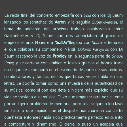
La recta final del concierto empezaría con
Sola
con los Dj Saum
lanzando los scratches de
Aaron
, y le seguiría
Supervivientes
, el
tema de adelanto del próximo trabajo colaborativo entre
Gastonbeiker y Dj Saum que nos anunciaban al poco de
empezar el año. El cierre a
“Sólido”
llegaba con
Spam
, el tema en
el que colabora su compañero Nársil,
Dolores Pasajeros
con Dj
Saum rascando la voz de
Prodigy
en la segunda parte de
Shook
Ones
, y se cerraba con ambiente festivo gracias al bonus track
en el que se acompañó en el escenario de parte de sus amigos,
colaboradores y familia, de los que tantas veces habla en sus
letras. Se podría tomar como una muestra de la autenticidad de
su música, como si con ese detalle hiciera más explícito que su
vida se traslada a su música. Tuvo que empezar otra vez el tema
por un ligero problema de memoria, pero a la segunda lo clavó
sin fallo lo que impidió que el despiste manchara un concierto
que hasta entonces había sido prácticamente perfecto en cuanto
a compostura y dinamismo. El cierre lo puso un acapela que