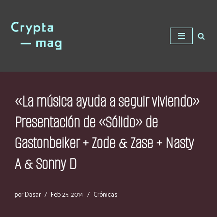
Saltar
al
contenido
«La música ayuda a seguir viviendo»
Presentación de «Sólido» de
Gastonbeiker + Zode & Zase + Nasty
A & Sonny D
por
Dasar
Feb 25, 2014
Crónicas