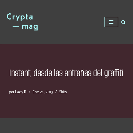
Saltar
al
contenido
Instant, desde las entrañas del graffiti
por
Lady R
Ene 24, 2013
Skits