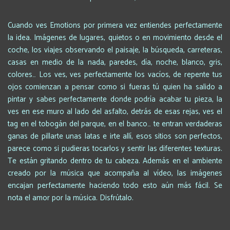
Cuando ves Emotions por primera vez entiendes perfectamente
la idea. Imágenes de lugares, quietos o en movimiento desde el
coche, los viajes observando el paisaje, la búsqueda, carreteras,
casas en medio de la nada, paredes, día, noche, blanco, gris,
colores… Los ves, ves perfectamente los vacíos, de repente tus
ojos comienzan a pensar como si fueras tú quien ha salido a
pintar y sabes perfectamente donde podría acabar tu pieza, la
ves en ese muro al lado del asfalto, detrás de esas rejas, ves el
tag en el tobogán del parque, en el banco… te entran verdaderas
ganas de pillarte unas latas e irte allí, esos sitios son perfectos,
parece como si pudieras tocarlos y sentir las diferentes texturas.
Te están gritando dentro de tu cabeza. Además en el ambiente
creado por la música que acompaña al vídeo, las imágenes
encajan perfectamente haciendo todo esto aún más fácil. Se
nota el amor por la música. Disfrútalo.