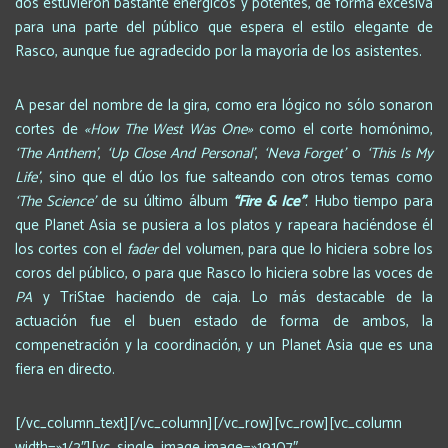
dos estuvieron bastante enérgicos y potentes, de forma excesiva
para una parte del público que espera el estilo elegante de
Rasco, aunque fue agradecido por la mayoría de los asistentes.
A pesar del nombre de la gira, como era lógico no sólo sonaron
cortes de
«How The West Was One»
como el corte homónimo,
‘The Anthem’
,
‘Up Close And Personal’
,
‘Neva Forget’
o
‘This Is My
Life’
, sino que el dúo los fue salteando con otros temas como
‘The Science’
de su último álbum
“Fire & Ice”
. Hubo tiempo para
que Planet Asia se pusiera a los platos y rapeara haciéndose él
los cortes con el
fader
del volumen, para que lo hiciera sobre los
coros del público, o para que Rasco lo hiciera sobre las voces de
PA
y TriStae haciendo de caja. Lo más destacable de la
actuación fue el buen estado de forma de ambos, la
compenetración y la coordinación, y un Planet Asia que es una
fiera en directo.
[/vc_column_text][/vc_column][/vc_row][vc_row][vc_column
width=»1/2″][vc_single_image image=»19107″