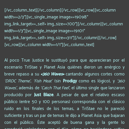
[/vc_column_text][/vc_column][/vc_row][vc_row][vc_column
width=»2/3″][vc_single_image image=»19098″
img_link_target=»_self» img_size=»700″][/vc_column][vc_column
width=»1/3″][vc_single_image image=»19101″
img_link_target=»_self» img_size=»311″][/vc_column][/vc_row]
[vc_row][vc_column width=»1/1″][vc_column_text]
Al poco True Justice le sustituyó para que aparecieran por el
escenario TriStae y Planet Asia quiénes dieron un enérgico y
breve repaso a su
«360 Waves»
cantando algunos cortes como
‘DRDC Theme’
,
‘Fish Meat’
(sin
Prodigy
como es lógico), y
‘360
Waves’
, además de
‘Catch That Feel’
, el último single que lanzaron
producido por
Just Blaze
. A pesar de que el relativo escaso
público (entre 50 y 100 personas) correspondía con el clásico
ruido en los finales de los temas, a TriStae no le pareció
suficiente y tras un par de temas le dijo a Planet Asia que bajaran
con el público. Éste aceptó de buena gana y la gente lo