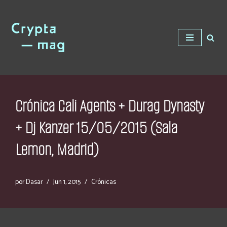
Saltar
al
contenido
Crónica Cali Agents + Durag Dynasty
+ Dj Kanzer 15/05/2015 (Sala
Lemon, Madrid)
por
Dasar
Jun 1, 2015
Crónicas