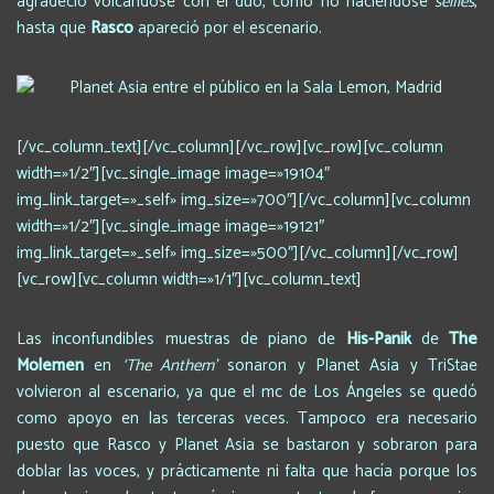
agradeció volcándose con el dúo, cómo no haciéndose
selfies
,
hasta que
Rasco
apareció por el escenario.
[/vc_column_text][/vc_column][/vc_row][vc_row][vc_column
width=»1/2″][vc_single_image image=»19104″
img_link_target=»_self» img_size=»700″][/vc_column][vc_column
width=»1/2″][vc_single_image image=»19121″
img_link_target=»_self» img_size=»500″][/vc_column][/vc_row]
[vc_row][vc_column width=»1/1″][vc_column_text]
Las inconfundibles muestras de piano de
His-Panik
de
The
Molemen
en
‘The Anthem’
sonaron y Planet Asia y TriStae
volvieron al escenario, ya que el mc de Los Ángeles se quedó
como apoyo en las terceras veces. Tampoco era necesario
puesto que Rasco y Planet Asia se bastaron y sobraron para
doblar las voces, y prácticamente ni falta que hacía porque los