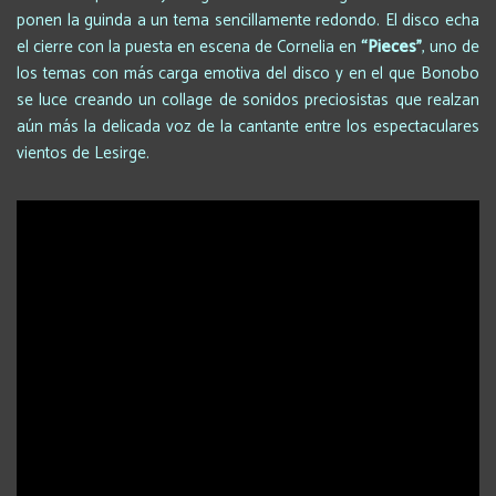
ponen la guinda a un tema sencillamente redondo. El disco echa
el cierre con la puesta en escena de Cornelia en
“Pieces
”
, uno de
los temas con más carga emotiva del disco y en el que Bonobo
se luce creando un collage de sonidos preciosistas que realzan
aún más la delicada voz de la cantante entre los espectaculares
vientos de Lesirge.