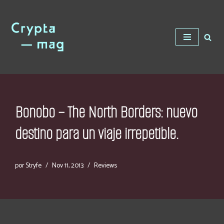
Saltar
al
contenido
Bonobo – The North Borders: nuevo
destino para un viaje irrepetible.
por
Stryfe
Nov 11, 2013
Reviews