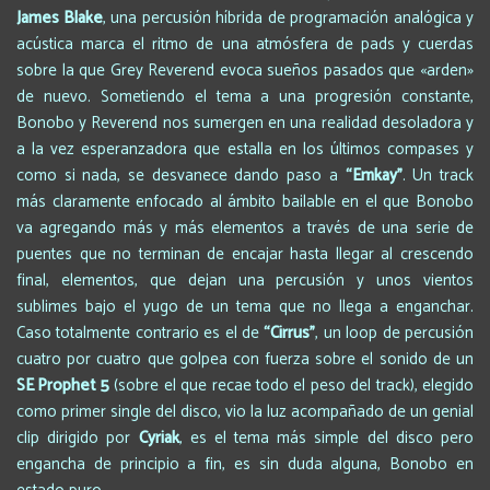
James Blake
, una percusión híbrida de programación analógica y
acústica marca el ritmo de una atmósfera de pads y cuerdas
sobre la que Grey Reverend evoca sueños pasados que «arden»
de nuevo. Sometiendo el tema a una progresión constante,
Bonobo y Reverend nos sumergen en una realidad desoladora y
a la vez esperanzadora que estalla en los últimos compases y
como si nada, se desvanece dando paso a
“Emkay
”
. Un track
más claramente enfocado al ámbito bailable en el que Bonobo
va agregando más y más elementos a través de una serie de
puentes que no terminan de encajar hasta llegar al crescendo
final, elementos, que dejan una percusión y unos vientos
sublimes bajo el yugo de un tema que no llega a enganchar.
Caso totalmente contrario es el de
“Cirrus
”
, un loop de percusión
cuatro por cuatro que golpea con fuerza sobre el sonido de un
SE Prophet 5
(sobre el que recae todo el peso del track), elegido
como primer single del disco, vio la luz acompañado de un genial
clip dirigido por
Cyriak
, es el tema más simple del disco pero
engancha de principio a fin, es sin duda alguna, Bonobo en