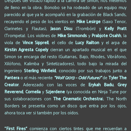
Después del vistazo rápido a la carrera de Simon, nos metemos
de lleno en la obra. Bonobo se ha rodeado de un equipo muy
parecido al que ya le acompañó en la grabación de Black Sands,
recayendo el peso de los vientos en
Mike Lesirge
(Saxo Tenor,
Clarinetes y Flautas),
Jason Disu
(Trombón) y
Kelly Pratt
(Trompeta). Los violines de
Mike Simmonds
y
Prabjote Osahh
, la
viola de
Vince Sipprell
, el cello de
Lucy Railton
y el arpa de
Kirstin Agresta Copely
cierran un apartado musical en el que
Simon se encarga del resto (Guitarras, Bajo, Rhodes, Vibráfono,
Xilófono, Kalimba y Sintetizadores), todo bajo la mirada del
ingeniero
Sterling Winfield
, conocido por sus trabajos junto a
Pantera
o el más reciente
“Wolf (2013 – Odd Future)
”
de
Tyler The
Creator
. Aderezado con las voces de
Erykah Badu
,
Grey
Reverend
,
Cornelia
y
Szjerdene
(ya conocida en Ninja Tune por
sus colaboraciones con
The Cinematic Orchestra
), The North
Borders se presenta como un disco que entra por los ojos,
ahora toca ver si también por los oídos.
“First Fires
”
comienza con ciertos tintes que me recuerdan a