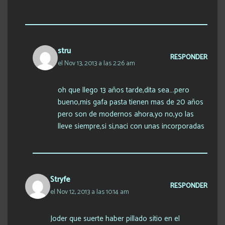
stru
RESPONDER
el Nov 13, 2013 a las 2:26 am
oh que llego 13 años tarde,dita sea….pero
bueno,mis gafa pasta tienen mas de 20 años
pero son de modernos ahora,yo no,yo las
lleve siempre,si si,naci con unas incorporadas
Stryfe
RESPONDER
el Nov 12, 2013 a las 10:14 am
Joder que suerte haber pillado sitio en el