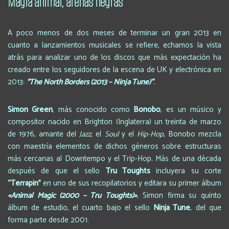
Magia animal, arenas negras
A poco menos de dos meses de terminar un gran 2013 en
cuanto a lanzamientos musicales se refiere, echamos la vista
atrás para analizar uno de los discos que más expectación ha
creado entre los seguidores de la escena de UK y electrónica en
2013:
“The North Borders (2013
– Ninja Tune)
”
.
Simon Green
, más conocido como
Bonobo
, es un músico y
compositor nacido en Brighton (Inglaterra) un treinta de marzo
de 1976, amante del
Jazz
, el
Soul
y el
Hip-Hop
, Bonobo mezcla
con maestría elementos de dichos géneros sobre estructuras
más cercanas al Downtempo y el Trip-Hop. Más de una década
después de que el sello
Tru Toughts
incluyera su corte
“Terrapin
”
en uno de sus recopilatorios y editara su primer álbum
«Animal Magic (2000 – Tru Toughts)»
, Simon firma su quinto
álbum de estudio, el cuarto bajo el sello
Ninja Tune
, del que
forma parte desde 2001.