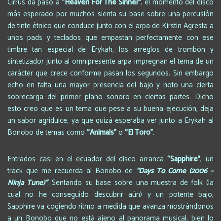
Cirrus da paso a
“Heaven For The Sinner
”
, el momento del disco
más esperado por muchos sienta su base sobre una percusión
de tinte étnico que conduce junto con el arpa de Kirstin Agresta a
unos pads y teclados que empastan perfectamente con ese
timbre tan especial de Erykah, los arreglos de trombón y
sintetizador junto al omnipresente arpa impregnan el tema de un
carácter que crece conforme pasan los segundos. Sin embargo
echo en falta una mayor presencia del bajo y noto una cierta
sobrecarga del primer plano sonoro en ciertas partes. Dicho
esto creo que es un tema que pese a su buena ejecución, deja
un sabor agridulce, ya que quizá esperaba ver junto a Erykah al
Bonobo de temas como
“Animals
”
o
“El Toro
”
.
Entrados casi en el ecuador del disco arranca
“Sapphire
”
, un
track que me recuerda al Bonobo de
“Days To Come (2006 –
Ninja Tune)
”
. Sentando su base sobre una muestra de folk (la
cual no he conseguido descubrir aún) y un potente bajo,
Sapphire va cogiendo ritmo a medida que avanza mostrándonos
a un Bonobo que no está ajeno al panorama musical, bien lo