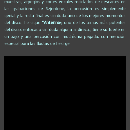
muestras, arpegios y cortes vocales reciclados de descartes en
las grabaciones de Szjerdene, la percusión es simplemente
genial y la recta final es sin duda uno de los mejores momentos
del disco. Le sigue
“Antenna»,
uno de los temas más potentes
del disco, enfocado sin duda alguna al directo, tiene su fuerte en
un bajo y una percusión con muchísima pegada, con mención
especial para las flautas de Lesirge.