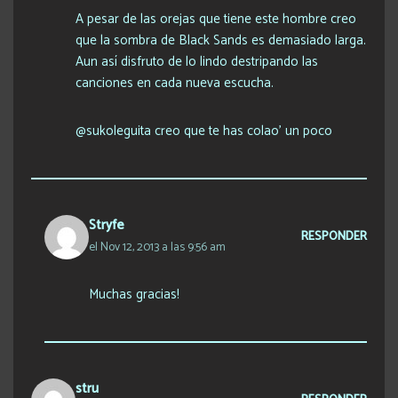
A pesar de las orejas que tiene este hombre creo
que la sombra de Black Sands es demasiado larga.
Aun así disfruto de lo lindo destripando las
canciones en cada nueva escucha.
@sukoleguita creo que te has colao’ un poco
Stryfe
RESPONDER
el Nov 12, 2013 a las 9:56 am
Muchas gracias!
stru