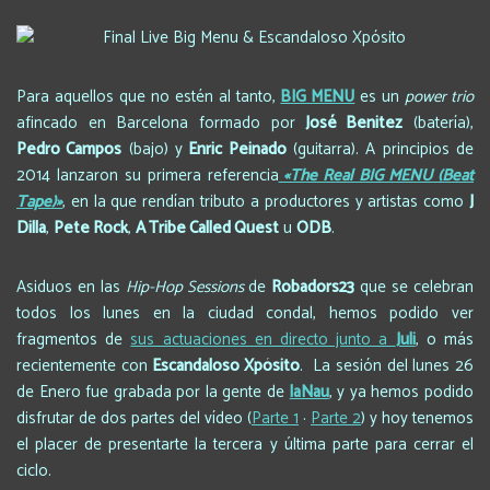
Para aquellos que no estén al tanto,
BIG MENU
es un
power trio
afincado en Barcelona formado por
José Benitez
(batería),
Pedro Campos
(bajo) y
Enric Peinado
(guitarra). A principios de
2014 lanzaron su primera referencia
«The Real BIG MENU (Beat
Tape)»
, en la que rendían tributo a productores y artistas como
J
Dilla
,
Pete Rock
,
A Tribe Called Quest
u
ODB
.
Asiduos en las
Hip-Hop Sessions
de
Robadors23
que se celebran
todos los lunes en la ciudad condal, hemos podido ver
fragmentos de
sus actuaciones en directo junto a
Juli
, o más
recientemente con
Escandaloso Xpósito
. La sesión del lunes 26
de Enero fue grabada por la gente de
laNau
, y ya hemos podido
disfrutar de dos partes del vídeo (
Parte 1
·
Parte 2
) y hoy tenemos
el placer de presentarte la tercera y última parte para cerrar el
ciclo.