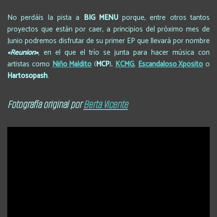
No perdáis la pista a
BIG MENU
porque, entre otros tantos
proyectos que están por caer, a principios del próximo mes de
Junio podremos disfrutar de su primer EP que llevará por nombre
«Reunion»
, en el que el trío se junta para hacer música con
artistas como
Niño Maldito
(
MCP
),
KCMG
,
Escandaloso Xpósito
o
Hartosopash
.
Fotografía original por
Berta Vicente