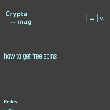
Saltar
al
contenido
how to get free spins
Redes