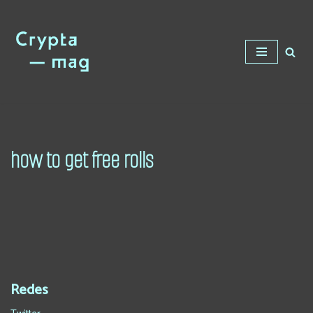
Saltar
al
contenido
how to get free rolls
Redes