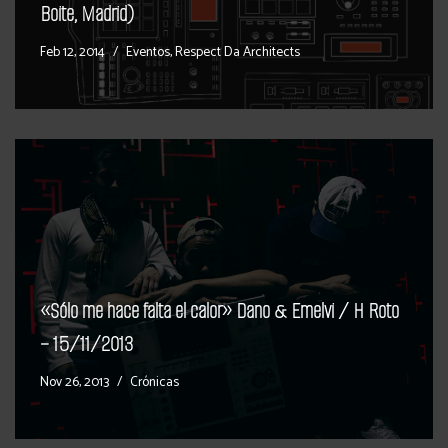
Boite, Madrid)
Feb 12, 2014
Eventos
,
Respect Da Architects
«Sólo me hace falta el calor» Dano & Emelvi / H Roto
– 15/11/2013
Nov 26, 2013
Crónicas