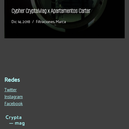
Cypher CryptaMag x Apartamentos Carter
Dic 14, 2018
Filtraciones
,
Marca
Redes
Twitter
Instagram
Facebook